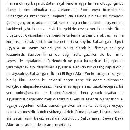
firması olmayı başardı. Zaten sayılı ikinci el eşya firması olduğu için bu
alanın hakimi olmakta da zorlanmadı. Spot eşya ticaretlerinin
Sultangazi’de hızlanmasını sağlayan da aslında bir nevi bu firmadır.
Çünkü genç bir iş adamı olarak sektöre açılan firma sahibi müşterilerin
isteklerini görebilen ve hızlı bir şekilde cevap verebilen bir firma
oluşturdu. Çalışanlarını da kendi kriterlerine uygun olarak seçmesi ile
kurumsal olarak kaliteli bir hizmet ortaya koydu.
Sultangazi Spot
Eşya Alım Satım
projesi yeni bir iş olarak bu firmaya çok şey
kazandırdı. Sadece firma da değil Sultangazililer de bu firma
sayesinde eşyalarını değerlendirdi ve para kazandılar. Hiç işlerine
yaramayacak gibi düşünülen eşyalar aileler için bir kazanç kapısı oldu
da diyebiliriz.
Sultangazi İkinci El Eşya Alan Yerler
araştırılırsa yeni
bir iş fikri üzerine bu sektörü seçen genç bir adamın firmasına
kolaylıkla ulaşabileceksiniz. İkinci el ev eşyalarınızı satabileceğiniz bir
yeri bulduğunuzda ise beklediğinizden daha yüksek fiyatlar ile
eşyalarınızı değerlendirmiş olacaksınız. Yeni iş sektörü olarak ikinci el
eşyayı seçenlerin dikkat etmesi gereken bir nokta da beyaz eşyaya
ağırlık vermesidir. Çünkü Sultangazi’deki firma piyasayı büyük oranda
ele geçirmesini beyaz eşyalara borçludur.
Sultangazi Beyaz Eşya
Alanlar
sayısını giderek arttırmaktadır.