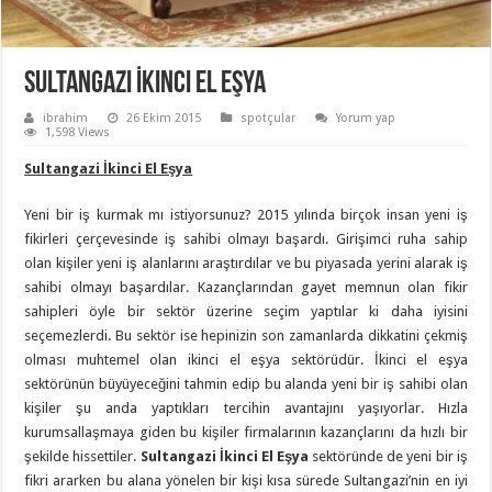
Sultangazi İkinci El Eşya
ibrahim
26 Ekim 2015
spotçular
Yorum yap
1,598 Views
Sultangazi İkinci El Eşya
Yeni bir iş kurmak mı istiyorsunuz? 2015 yılında birçok insan yeni iş
fikirleri çerçevesinde iş sahibi olmayı başardı. Girişimci ruha sahip
olan kişiler yeni iş alanlarını araştırdılar ve bu piyasada yerini alarak iş
sahibi olmayı başardılar. Kazançlarından gayet memnun olan fikir
sahipleri öyle bir sektör üzerine seçim yaptılar ki daha iyisini
seçemezlerdi. Bu sektör ise hepinizin son zamanlarda dikkatini çekmiş
olması muhtemel olan ikinci el eşya sektörüdür. İkinci el eşya
sektörünün büyüyeceğini tahmin edip bu alanda yeni bir iş sahibi olan
kişiler şu anda yaptıkları tercihin avantajını yaşıyorlar. Hızla
kurumsallaşmaya giden bu kişiler firmalarının kazançlarını da hızlı bir
şekilde hissettiler.
Sultangazi İkinci El Eşya
sektöründe de yeni bir iş
fikri ararken bu alana yönelen bir kişi kısa sürede Sultangazi’nin en iyi