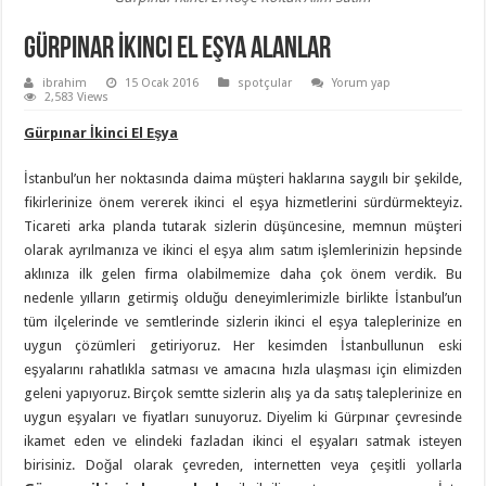
Gürpınar İkinci El Eşya Alanlar
ibrahim
15 Ocak 2016
spotçular
Yorum yap
2,583 Views
Gürpınar İkinci El Eşya
İstanbul’un her noktasında daima müşteri haklarına saygılı bir şekilde,
fikirlerinize önem vererek ikinci el eşya hizmetlerini sürdürmekteyiz.
Ticareti arka planda tutarak sizlerin düşüncesine, memnun müşteri
olarak ayrılmanıza ve ikinci el eşya alım satım işlemlerinizin hepsinde
aklınıza ilk gelen firma olabilmemize daha çok önem verdik. Bu
nedenle yılların getirmiş olduğu deneyimlerimizle birlikte İstanbul’un
tüm ilçelerinde ve semtlerinde sizlerin ikinci el eşya taleplerinize en
uygun çözümleri getiriyoruz. Her kesimden İstanbullunun eski
eşyalarını rahatlıkla satması ve amacına hızla ulaşması için elimizden
geleni yapıyoruz. Birçok semtte sizlerin alış ya da satış taleplerinize en
uygun eşyaları ve fiyatları sunuyoruz. Diyelim ki Gürpınar çevresinde
ikamet eden ve elindeki fazladan ikinci el eşyaları satmak isteyen
birisiniz. Doğal olarak çevreden, internetten veya çeşitli yollarla