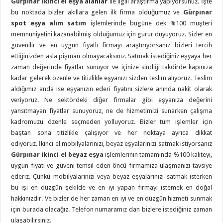
Gürpınar ikinci el eşya alanlar
ile ilgili araştırma yapıyorsunuz. İşte
bu noktada bizler akıllara gelen ilk firma olduğumuz ve
Gürpınar
spot eşya alım satım
işlemlerinde bugüne dek %100 müşteri
memnuniyetini kazanabilmiş olduğumuz için gurur duyuyoruz. Sizler en
güvenilir ve en uygun fiyatlı firmayı araştırıyorsanız bizleri tercih
ettiğinizden asla pişman olmayacaksınız. Satmak istediğiniz eşyaya her
zaman değerinde fiyatlar sunuyor ve içinize sindiği takdirde kapınıza
kadar gelerek özenle ve titizlikle eşyanızı sizden teslim alıyoruz. Teslim
aldığımız anda ise eşyanızın ederi fiyatını sizlere anında nakit olarak
veriyoruz. Ne sektördeki diğer firmalar gibi eşyanıza değerini
yansıtmayan fiyatlar sunuyoruz, ne de hizmetimizi sunarken çalışma
kadromuzu özenle seçmeden yolluyoruz. Bizler tüm işlemler için
baştan sona titizlikle çalışıyor ve her noktaya ayrıca dikkat
ediyoruz. İkinci el mobilyalarınızı, beyaz eşyalarınızı satmak istiyorsanız
Gürpınar ikinci el beyaz eşya
işlemlerinin tamamında %100 kaliteyi,
uygun fiyatı ve güveni temsil eden öncü firmamıza ulaşmanızı tavsiye
ederiz. Çünkü mobilyalarınızı veya beyaz eşyalarınızı satmak isterken
bu işi en düzgün şekilde ve en iyi yapan firmayı istemek en doğal
hakkınızdır. Ve bizler de her zaman en iyi ve en düzgün hizmeti sunmak
için burada olacağız. Telefon numaramız dan bizlere istediğiniz zaman
ulaşabilirsiniz.