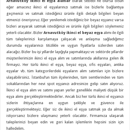
Arnavutköy ikinci el eşya alanlar
olarak sebebi ne olursa olsun
eğer amacınız ikinci el eşyalarınızı satmak ise bizlerle bağlantıya
geçmenizi ve satmak istediğiniz ürünle ilgili detaylı bilgileri beyan
etmenizi öneriyoruz. Eğer yenilemek istediğiniz bir beyaz eşyanız varsa
bizleri arayarak satmak istediğinizi ve ürünle ilgili bilgileri söylemeniz
yeterli olacaktır. Bizler
Arnavutköy ikinci el beyaz eşya
alımı ile ilgili
tüm taleplerinizi karşılamaya çalışacak ve anlaşma sağladığımız
durumda eşyalarınızı titizlikle ve uygun fiyatlarla sizlerden satın
alacağız. Bizler bu işi yıllardır layığıyla yapmaktayız ve sektörde yıllardır
müşterilerimizin ikinci el eşya alım ve satımlarında akıllarına gelen ilk
firmayız. Her türlü ikinci el eşya, beyaz eşya, ofis eşyaları, antika
eşyalar vb. tüm kategorilerdeki eşyaların alım satımları için bizlere
ulaşabilirsiniz. İstanbul’un tüm ilçelerinden, tüm semtlerinden ve tüm
sokaklarından her nevi spot eşyanızı adresinize gelip satın alıyoruz.
İkinci el eşya alım ve satımı yapan yerler genellikle maliyeti düşük bir
eşya alımı gerçekleştirmektedirler. Ancak biz her türlü ikinci el eşyanızı
sizlerin ihtiyaçlarına en uygun şekliyle ve güvence ile
gerçekleştirmekteyiz. Eğer siz de ikinci el eşya satmak ya da almak
istiyorsanız bizlere ulaşmanız yeterli olacaktır. Firmamıza ulaşarak
taleplerinizi beyan edin ve geri kalan işlemlerin hepsini sizin için
halledelim.