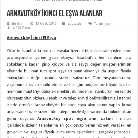
Arnavutköy İkinci El Eşya Alanlar
ibrahim
13 Ocak 2016
spotçular
Yorum yap
2,415 Views
Arnavutköy İkinci El Eşya
Yıllardır İstanbul’da ikinci el eşyalar üzerine tüm alım-satım işlemlerini
profesyonelce yerine getirmekteyiz. İstanbul’un her semtinin ara
sokaklarına kadar girip çıkıyor ve siz saygı değer müşterilerimizin
ellerinde bulunan tüm spot eşyaları satın alıyor ya da uygun fiyatla
ihtiyaçlarınız doğrultusunda sizlere satıyoruz. Tüm misyonumuz ve
vizyonumuz sizleri mutlu etmek ve her gün müşteri portföyümüze bir
memnun müşteriyi daha eklemektir. Bu nedenle İstanbul’un neresinde
olursanız olun bizlere ulaşabilir ve taleplerinizi belirtebilirsiniz. İstanbul
içinde örneğin Arnavutköy’de bir spot eşya alım satımı yapan firma
arıyorsanız bizler sizlere tüm taleplerinizle ilgili yardımda bulunmaktan
gurur duyarız.
Arnavutköy spot eşya alım satım
firmaları
içerisinde sizlerin taleplerine en çok cevap veren hizmeti verecek, en
güvenilir ve uygun fiyatlı alım-satım işlemlerini gerçekleştireceğiz.