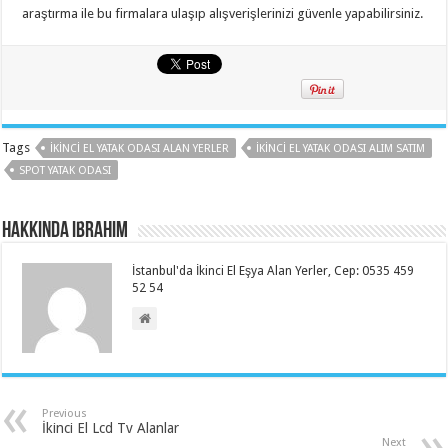
araştırma ile bu firmalara ulaşıp alışverişlerinizi güvenle yapabilirsiniz.
Tags
İKINCI EL YATAK ODASI ALAN YERLER
İKINCI EL YATAK ODASI ALIM SATIM
SPOT YATAK ODASI
Hakkında ibrahim
İstanbul'da İkinci El Eşya Alan Yerler, Cep: 0535 459
52 54
Previous
İkinci El Lcd Tv Alanlar
Next