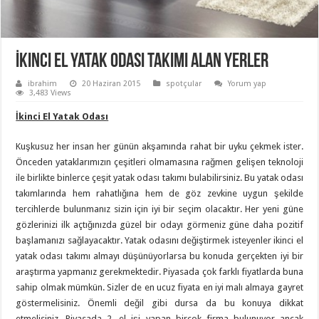
İkinci El Yatak Odası Takımı Alan Yerler
ibrahim
20 Haziran 2015
spotçular
Yorum yap
3,483 Views
İkinci El Yatak Odası
Kuşkusuz her insan her günün akşamında rahat bir uyku çekmek ister.
Önceden yataklarımızın çeşitleri olmamasına rağmen gelişen teknoloji
ile birlikte binlerce çeşit yatak odası takımı bulabilirsiniz. Bu yatak odası
takımlarında hem rahatlığına hem de göz zevkine uygun şekilde
tercihlerde bulunmanız sizin için iyi bir seçim olacaktır. Her yeni güne
gözlerinizi ilk açtığınızda güzel bir odayı görmeniz güne daha pozitif
başlamanızı sağlayacaktır. Yatak odasını değiştirmek isteyenler ikinci el
yatak odası takımı almayı düşünüyorlarsa bu konuda gerçekten iyi bir
araştırma yapmanız gerekmektedir. Piyasada çok farklı fiyatlarda buna
sahip olmak mümkün. Sizler de en ucuz fiyata en iyi malı almaya gayret
göstermelisiniz. Önemli değil gibi dursa da bu konuya dikkat
etmelisiniz. Piyasada 2. el işi yapan birçok firma bulunuyor ancak