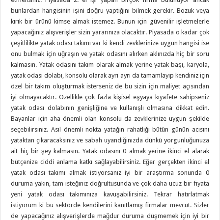
bunlardan hangisinin işini doğru yaptığını bilmek gerekir. Bozuk veya
kırık bir ürünü kimse almak istemez. Bunun için güvenilir işletmelerle
yapacağınız alışverişler sizin yararınıza olacaktır. Piyasada o kadar çok
çeşitlilikte yatak odası takımı var ki kendi zevklerinize uygun hangisi ise
onu bulmak için uğraşın ve yatak odasını alırken aklınızda hiç bir soru
kalmasın. Yatak odasını takım olarak almak yerine yatak başı, karyola,
yatak odası dolabı, konsolu olarak ayrı ayrı da tamamlayıp kendiniz için
özel bir takım oluşturmak isterseniz de bu sizin için maliyet açısından
iyi olmayacaktır. Özellikle çok fazla kişisel eşyaya kıyafete sahipseniz
yatak odası dolabının genişliğine ve kullanışlı olmasına dikkat edin.
Bayanlar için aha önemli olan konsolu da zevklerinize uygun şekilde
seçebilirsiniz. Asıl önemli nokta yatağın rahatlığı bütün günün acısını
yataktan çıkaracaksınız ve sabah uyandığınızda dünkü yorgunluğunuza
ait hiç bir şey kalmasın. Yatak odasını 0 almak yerine ikinci el alarak
bütçenize ciddi anlama katkı sağlayabilirsiniz. Eğer gerçekten ikinci el
yatak odası takımı almak istiyorsanız iyi bir araştırma sonunda 0
duruma yakın, tam isteğiniz doğrultusunda ve çok daha ucuz bir fiyata
yeni yatak odası takımınıza kavuşabilirsiniz. Tekrar hatırlatmak
istiyorum ki bu sektörde kendilerini kanıtlamış firmalar mevcut. Sizler
de yapacağınız alışverişlerde mağdur duruma düşmemek için iyi bir