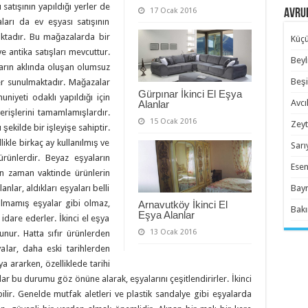
 satışının yapıldığı yerler de
17 Ocak 2016
Avrup
ları da ev eşyası satışının
aktadır. Bu mağazalarda bir
Küçü
e antika satışları mevcuttur.
Beyl
nların aklında oluşan olumsuz
Beşi
r sunulmaktadır. Mağazalar
Gürpınar İkinci El Eşya
niyeti odaklı yapıldığı için
Avcıl
Alanlar
rişlerini tamamlamışlardır.
15 Ocak 2016
Zeyt
 şekilde bir işleyişe sahiptir.
ikle birkaç ay kullanılmış ve
Sarı
ürünlerdir. Beyaz eşyaların
Esen
n zaman vaktinde ürünlerin
Bayr
anlar, aldıkları eşyaları belli
anılmamış eşyalar gibi olmaz,
Arnavutköy İkinci El
Bakı
Eşya Alanlar
 idare ederler. İkinci el eşya
13 Ocak 2016
nur. Hatta sıfır ürünlerden
yalar, daha eski tarihlerden
ya ararken, özelliklede tarihi
nlar bu durumu göz önüne alarak, eşyalarını çeşitlendirirler. İkinci
ilir. Genelde mutfak aletleri ve plastik sandalye gibi eşyalarda