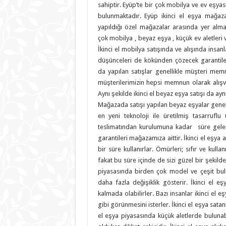
sahiptir. Eyüp’te bir çok mobilya ve ev eşyası
bulunmaktadır. Eyüp ikinci el eşya mağaza
yapıldığı özel mağazalar arasında yer alm
çok mobilya , beyaz eşya , küçük ev aletleri v
İkinci el mobilya satışında ve alışında insa
düşünceleri de kökünden çözecek garantile
da yapılan satışlar genellikle müşteri memnu
müşterilerimizin hepsi memnun olarak alışve
Aynı şekilde ikinci el beyaz eşya satışı da aynı
Mağazada satışı yapılan beyaz eşyalar genell
en yeni teknoloji ile üretilmiş tasarruflu 
teslimatından kurulumuna kadar süre gele
garantileri mağazamıza aittir. İkinci el eşya al
bir süre kullanırlar. Ömürleri; sıfır ve kull
fakat bu süre içinde de sizi güzel bir şekilde
piyasasında birden çok model ve çeşit bulu
daha fazla değişiklik gösterir. İkinci el eş
kalmada olabilirler. Bazı insanlar ikinci el eş
gibi görünmesini isterler. İkinci el eşya sata
el eşya piyasasında küçük aletlerde bulunab