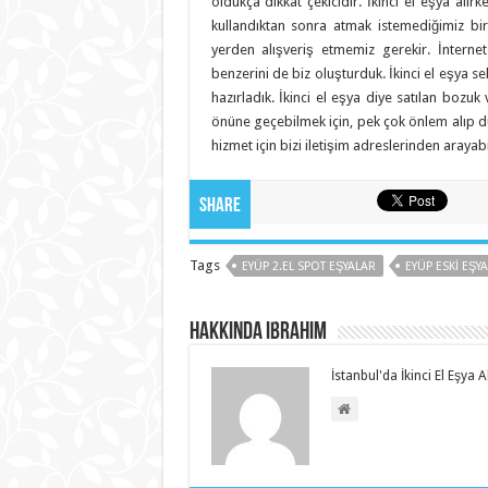
oldukça dikkat çekicidir. İkinci el eşya alır
kullandıktan sonra atmak istemediğimiz bi
yerden alışveriş etmemiz gerekir. İnterne
benzerini de biz oluşturduk. İkinci el eşya sek
hazırladık. İkinci el eşya diye satılan boz
önüne geçebilmek için, pek çok önlem alıp dü
hizmet için bizi iletişim adreslerinden arayabil
Share
Tags
EYÜP 2.EL SPOT EŞYALAR
EYÜP ESKI EŞY
Hakkında ibrahim
İstanbul'da İkinci El Eşya