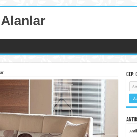
 Alanlar
lar
Cep: 
Antik
Anti