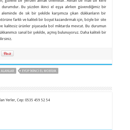
ken, güvenli bir yerden almak önemlidir. Alınan bir malı bir kere
r durumdur. Bu yüzden ikinci el eşya alırken güvendiğimiz bir
t aleminde de sık bir şekilde karşımıza çıkan dükkanların bir
törüne farklı ve kaliteli bir boyut kazandırmak için, böyle bir site
uk ve kalitesiz ürünler piyasada bol miktarda mevcut. Bu durumun
kkanımızı sanal bir şekilde, açmış bulunuyoruz. Daha kaliteli bir
irsiniz.
A ALANLAR
EYÜP İKINCI EL MOBILYA
 Alan Yerler, Cep: 0535 459 52 54