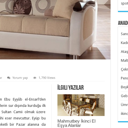
spot
Anado
Sanc
Kadı
Ataş
Malt
Çekm
Pend
ar
Yorum yap
1,790 Views
Beyk
İlgili Yazılar
Gebz
nan Ebu Eyyûb el-Ensarî’den
Ümra
lerin sur dışında kurduğu ilk
p Sultan Camii olmak üzere
ikinc
hi eser mevcuttur. Eyüp bu
Mahmutbey İkinci El
reketli bir Pazar alanına da
Eşya Alanlar