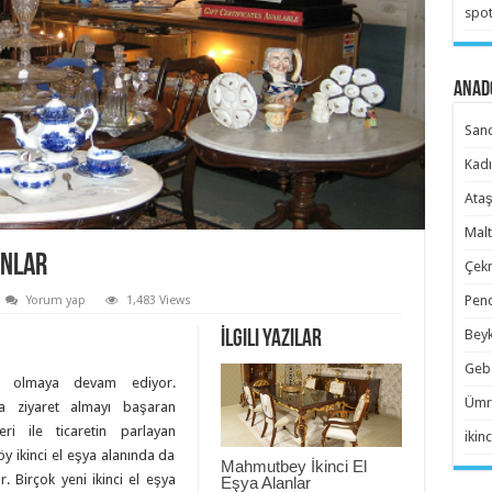
spot
Anado
Sanc
Kadı
Ataş
Malt
anlar
Çekm
Pend
Yorum yap
1,483 Views
Beyk
İlgili Yazılar
Gebz
isi olmaya devam ediyor.
Ümra
ça ziyaret almayı başaran
ri ile ticaretin parlayan
ikinc
öy ikinci el eşya alanında da
Mahmutbey İkinci El
. Birçok yeni ikinci el eşya
Eşya Alanlar