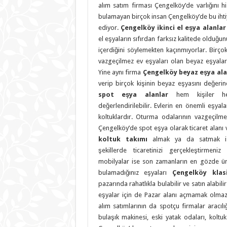
alım satım firması Çengelköy’de varlığını hi
bulamayan birçok insan Çengelköy’de bu ihti
ediyor.
Çengelköy ikinci el eşya alanla
el eşyaların sıfırdan farksız kalitede olduğu
içerdiğini söylemekten kaçınmıyorlar. Birço
vazgeçilmez ev eşyaları olan beyaz eşyala
Yine aynı firma
Çengelköy beyaz eşya ala
verip birçok kişinin beyaz eşyasını değerin
spot eşya alanlar
hem kişiler he
değerlendirilebilir. Evlerin en önemli eşyal
koltuklardır. Oturma odalarının vazgeçilmez
Çengelköy’de spot eşya olarak ticaret alanı 
koltuk takımı
almak ya da satmak ist
şekillerde ticaretinizi gerçekleştirmeni
mobilyalar ise son zamanların en gözde ür
bulamadığınız eşyaları
Çengelköy klas
pazarında rahatlıkla bulabilir ve satın alabili
eşyalar için de Pazar alanı açmamak olma
alım satımlarının da spotçu firmalar aracılı
bulaşık makinesi, eski yatak odaları, koltu