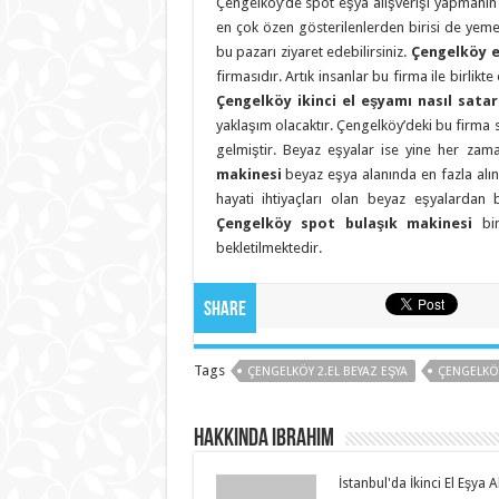
Çengelköy’de spot eşya alışverişi yapmanın t
en çok özen gösterilenlerden birisi de yemek
bu pazarı ziyaret edebilirsiniz.
Çengelköy e
firmasıdır. Artık insanlar bu firma ile birlik
Çengelköy ikinci el eşyamı nasıl sata
yaklaşım olacaktır. Çengelköy’deki bu firma say
gelmiştir. Beyaz eşyalar ise yine her zam
makinesi
beyaz eşya alanında en fazla alın
hayati ihtiyaçları olan beyaz eşyalardan 
Çengelköy spot bulaşık makinesi
bir
bekletilmektedir.
Share
Tags
ÇENGELKÖY 2.EL BEYAZ EŞYA
ÇENGELKÖY
Hakkında ibrahim
İstanbul'da İkinci El Eşya