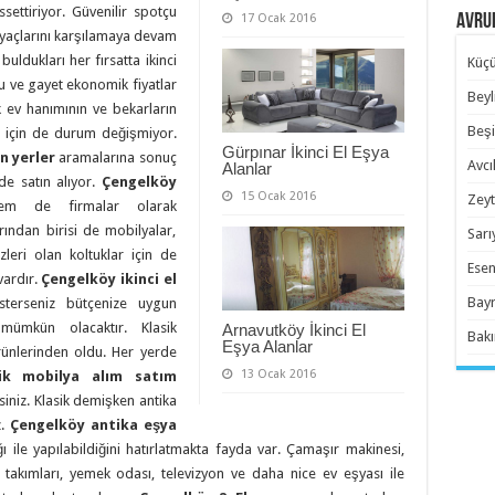
ssettiriyor. Güvenilir spotçu
17 Ocak 2016
Avrup
yaçlarını karşılamaya devam
r
buldukları her fırsatta ikinci
Küçü
nu ve gayet ekonomik fiyatlar
Beyl
k ev hanımının ve bekarların
Beşi
r için de durum değişmiyor.
Gürpınar İkinci El Eşya
n yerler
aramalarına sonuç
Avcıl
Alanlar
de satın alıyor.
Çengelköy
15 Ocak 2016
Zeyt
m de firmalar olarak
arından birisi de mobilyalar,
Sarı
leri olan koltuklar için de
Esen
vardır.
Çengelköy ikinci el
Bayr
erseniz bütçenize uygun
z mümkün olacaktır. Klasik
Arnavutköy İkinci El
Bakı
Eşya Alanlar
ünlerinden oldu. Her yerde
13 Ocak 2016
ik mobilya alım satım
rsiniz. Klasik demişken antika
z.
Çengelköy antika eşya
ğı ile yapılabildiğini hatırlatmakta fayda var. Çamaşır makinesi,
k takımları, yemek odası, televizyon ve daha nice ev eşyası ile