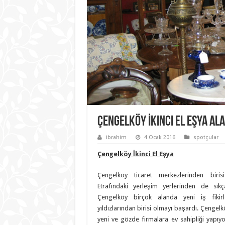
Çengelköy İkinci El Eşya Al
ibrahim
4 Ocak 2016
spotçular
Çengelköy İkinci El Eşya
Çengelköy ticaret merkezlerinden bir
Etrafındaki yerleşim yerlerinden de sık
Çengelköy birçok alanda yeni iş fikirle
yıldızlarından birisi olmayı başardı. Çengelk
yeni ve gözde firmalara ev sahipliği yapıyor