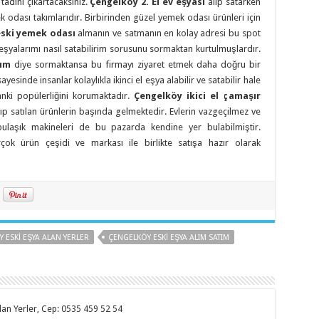
adını çıkartacaksınız.
Çengelköy 2. El ev eşyası
alıp satarken
 odası takımlarıdır. Birbirinden güzel yemek odası ürünleri için
ski yemek odası
almanın ve satmanın en kolay adresi bu spot
te eşyalarımı nasıl satabilirim sorusunu sormaktan kurtulmuşlardır.
rım
diye sormaktansa bu firmayı ziyaret etmek daha doğru bir
esinde insanlar kolaylıkla ikinci el eşya alabilir ve satabilir hale
anki popülerliğini korumaktadır.
Çengelköy ikici el çamaşır
ıp satılan ürünlerin başında gelmektedir. Evlerin vazgeçilmez ve
bulaşık makineleri de bu pazarda kendine yer bulabilmiştir.
çok ürün çeşidi ve markası ile birlikte satışa hazır olarak
 ESKI EŞYA ALAN YERLER
ÇENGELKÖY ESKI EŞYA ALIM SATIM
 Alan Yerler, Cep: 0535 459 52 54