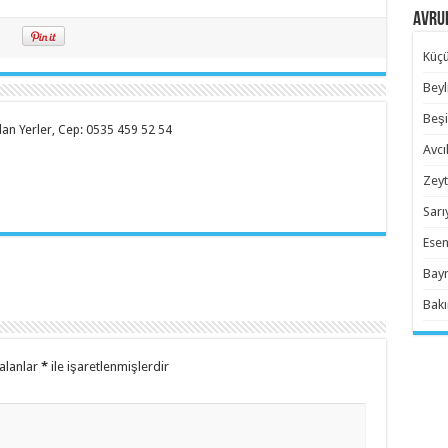
Avrup
Küçü
Beyl
Beşi
 Alan Yerler, Cep: 0535 459 52 54
Avcıl
Zeyt
Sarı
Esen
Bayr
Bakı
alanlar
*
ile işaretlenmişlerdir