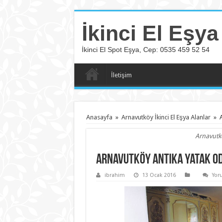
İkinci El Eşya
İkinci El Spot Eşya, Cep: 0535 459 52 54
İletişim
Anasayfa
»
Arnavutköy İkinci El Eşya Alanlar
»
Arnavutkö
Arnavutköy Antika Yatak Od
ibrahim
13 Ocak 2016
Yor