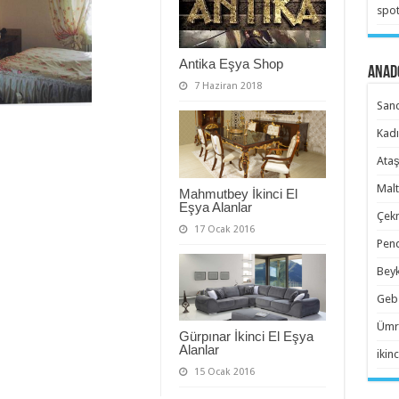
spot
Antika Eşya Shop
Anado
7 Haziran 2018
Sanc
Kadı
Ataş
Malt
Mahmutbey İkinci El
Eşya Alanlar
Çekm
17 Ocak 2016
Pend
Beyk
Gebz
Ümra
Gürpınar İkinci El Eşya
Alanlar
ikinc
15 Ocak 2016