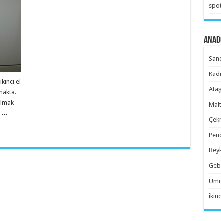
spot
Anado
Sanc
Kadı
kinci el
Ataş
makta.
olmak
Malt
ü …
Çekm
Pend
Beyk
Gebz
Ümra
ikinc