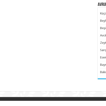
Avrup
Küçü
Beyl
Beşi
Avcıl
Zeyt
Sarı
Esen
Bayr
Bakı